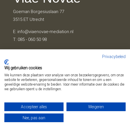
Goeman Borgesiuslaan 77
3515 ET Utrecht
E:
info@viaenovae-mediation.nl
T: 085 - 060 50 98
KvK 72345837
Privacybeleid
Wij gebruiken cookies
We kunnen deze plaatsen voor analyse van onze bezoekersgegevens, om onze
website te verbeteren, gepersonaliseerde inhoud te tonen en om u een
geweldige website-ervaring te bieden. Voor meer informatie over de cookies die
we gebruiken opent u de instellingen.
NAVIGATIE
Accepteer alles
Weigeren
Nee, pas aan
contactformulier