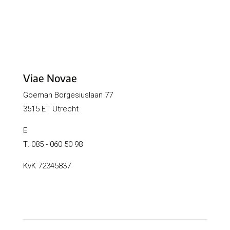
Viae Novae
Goeman Borgesiuslaan 77
3515 ET Utrecht
E:
info@viaenovae-mediation.nl
T: 085 - 060 50 98
KvK 72345837