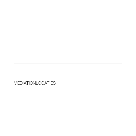
alimentatie wijzigen
mediator aan huis
online scheiden
MEDIATIONLOCATIES
mediator Almere
mediator Alphen aan den Rijn
mediator Amersfoort