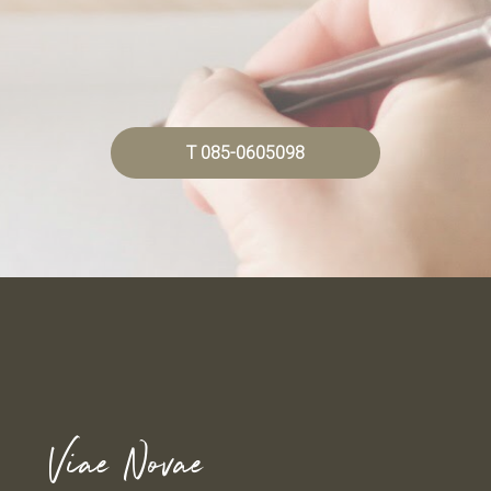
T 085-0605098
Viae Novae